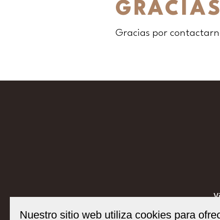
GRACIA
Gracias por contactarno
V
Nuestro sitio web utiliza cookies para ofr
T