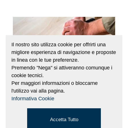
Il nostro sito utilizza cookie per offrirti una
migliore esperienza di navigazione e proposte
in linea con le tue preferenze.
Premendo "Nega" si attiveranno comunque i
cookie tecnici.
Per maggiori informazioni o bloccarne
l'utilizzo vai alla pagina.
Informativa Cookie
CARTEGGIATURA
I tranciati Ipir non subiscono alcuna variazione
Accetta Tutto
di colore durante le fasi di carteggiatura perchè