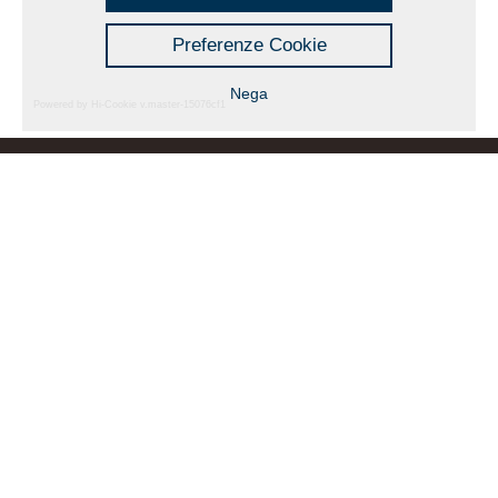
tinti in profondità e non verniciati.
Preferenze Cookie
Nega
Powered by Hi-Cookie v.master-15076cf1
F.LLI ZANGHERI & C. S.r.l.
Via A. Manzoni 2, 47853 – Cerasolo Ausa –
Coriano (Rimini) – ITALY
Tel
+39 0541 759262
– Fax +39 0541 756146 –
Email:
info@ipir.com
P.Iva 00379830409 – PEC
flli.zangheri@legal-